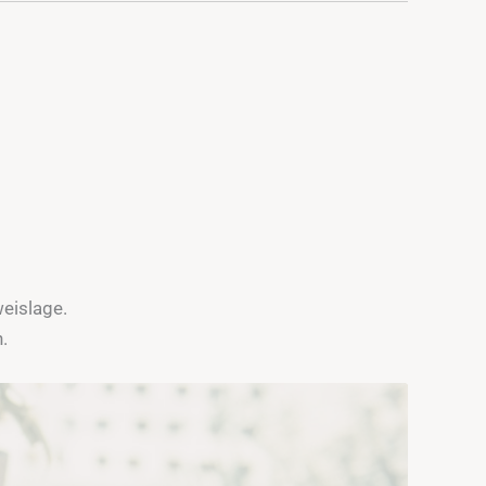
weislage.
.