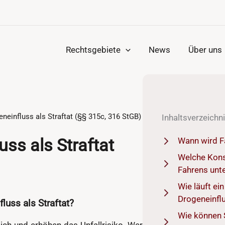
Rechtsgebiete
News
Über uns
neinfluss als Straftat (§§ 315c, 316 StGB)
Inhaltsverzeichn
uss als Straftat
Wann wird Fa
Welche Kons
Fahrens unt
Wie läuft ei
Drogeneinfl
uss als Straftat?
Wie können 