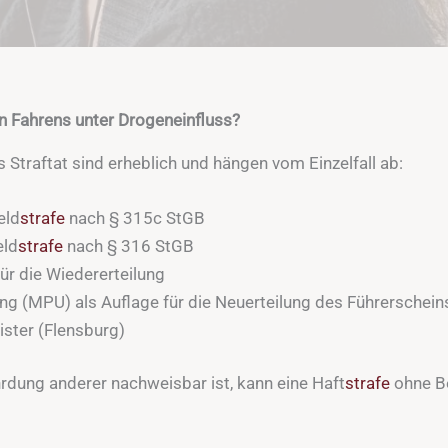
 Fahrens unter Drogeneinfluss?
s Straftat sind erheblich und hängen vom Einzelfall ab:
eld
strafe
nach § 315c StGB
eld
strafe
nach § 316 StGB
für die Wiedererteilung
g (MPU) als Auflage für die Neuerteilung des Führerschein
ster (Flensburg)
rdung anderer nachweisbar ist, kann eine Haft
strafe
ohne B