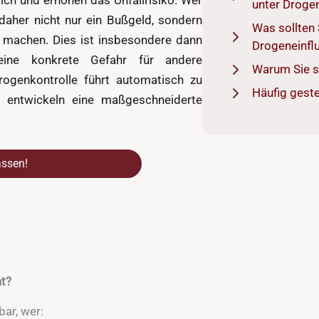
lich und erhöhen das Unfallrisiko. Wer
unter Drogen
t daher nicht nur ein Bußgeld, sondern
Was sollten 
 machen. Dies ist insbesondere dann
Drogeneinfl
eine konkrete Gefahr für andere
Warum Sie s
rogenkontrolle führt automatisch zu
Häufig geste
d entwickeln eine maßgeschneiderte
assen!
at?
ar, wer: