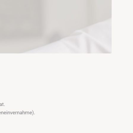
at.
eneinvernahme).