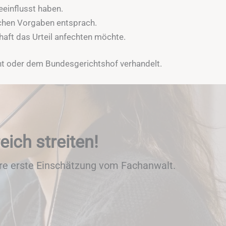
eeinflusst haben.
chen Vorgaben entsprach.
aft das Urteil anfechten möchte.
ht oder dem Bundesgerichtshof verhandelt.
eich streiten!
hre erste Einschätzung vom Fachanwalt.